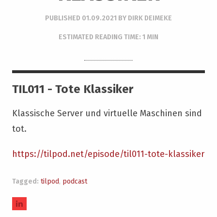
PUBLISHED
01.09.2021
BY
DIRK DEIMEKE
ESTIMATED READING TIME: 1 MIN
TIL011 - Tote Klassiker
Klassische Server und virtuelle Maschinen sind
tot.
https://tilpod.net/episode/til011-tote-klassiker
Tagged:
tilpod
,
podcast