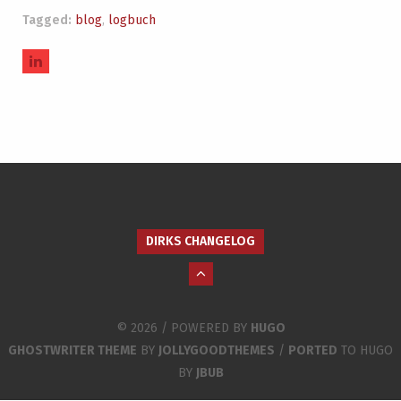
Tagged:
blog
,
logbuch
DIRKS CHANGELOG
© 2026 / POWERED BY
HUGO
GHOSTWRITER THEME
BY
JOLLYGOODTHEMES
/
PORTED
TO HUGO
BY
JBUB