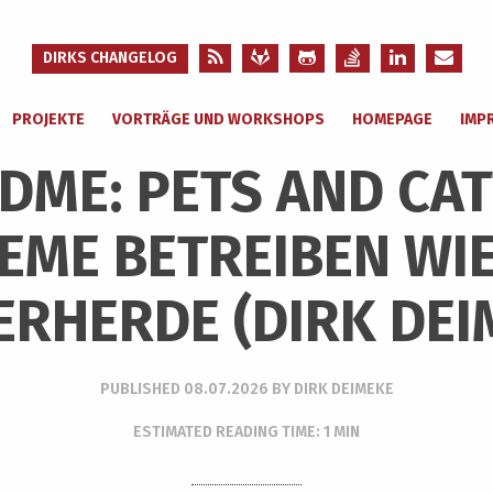
DIRKS CHANGELOG
PROJEKTE
VORTRÄGE UND WORKSHOPS
HOMEPAGE
IMP
DME: PETS AND CAT
EME BETREIBEN WIE
ERHERDE (DIRK DEI
PUBLISHED
08.07.2026
BY
DIRK DEIMEKE
ESTIMATED READING TIME: 1 MIN